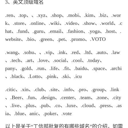
3、英文顶级域名
.ren、.top、、.xyz、.shop、.mobi、.kim、.biz、.wor
k、.store、.online、.wiki、.video、.show、.world、.c
hat、.fund、.guru、.email、.fashion、.yoga、.host、.
website、.bio、.green、.pet、.promo、.VOTO
.wang、.sohu、、.vip、.ink、.red、.ltd、.auto、.law
、.tech、.art、.love、.social、.cool、.today、
pany、.gold、.run、.life、.fit、.baidu、.space、.archi
、.black、.Lotto、.pink、.ski、.icu
.citic、.xin、.club、.site、.info、.pro、.group、.link
、.Beer、.fun、.design、.center、.team、.zone、.city
、.live、.plus、.pub、.co、.luxe、.cloud、.press、.as
ia、.blue、anic、.poker、.vote
以上是关于“工信部批复的有哪些域名”的介绍，如需