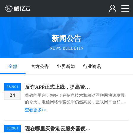
新闻公告
NEWS BULLETIN
全部
官方公告
业界新闻
行业资讯
反诈APP正式上线，提高警惕，谨防诈骗
03/2021
24
尊敬的用户：您好！在信息技术和移动互联网快速发展
的今天，电信网络诈骗犯罪仍然高发，互联网平台和广
大用户都深受其害。为了加强普及防诈骗知识，持续打
查看更多>>
击电信网络诈骗，保护用户利益，融亿云联合国家反诈
中心提醒...
现在哪里买香港云服务器便宜？
03/2021