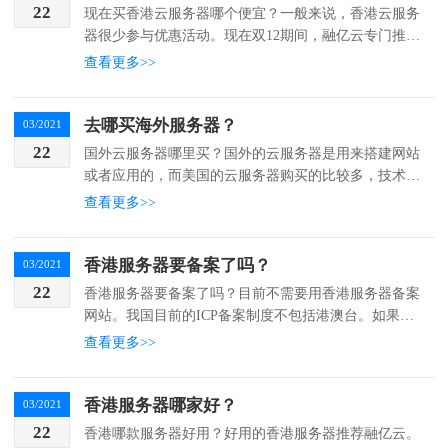
22
现在买香港云服务器哪个便宜？一般来说，香港云服务
器很少参与优惠活动。现在双12期间，融亿云专门推出
了爆款5，香港cn2线上的云服务器，以及促销价格1900
查看更多>>
元/年的2核4G、5M、100G高性能云盘。这...
去哪买海外服务器？
03/2021
22
国外云服务器哪里买？国外的云服务器是用来搭建网站
或者应用的，而美国的云服务器购买的比较多，技术发
达成熟，资源丰富。国内很多服务商也提供美国云服务
查看更多>>
器，比如融亿云，专业服务19年，安全可靠。融亿云美
国云服...
香港服务器要备案了吗？
03/2021
22
香港服务器要备案了吗？目前不需要用香港服务器备案
网站。我国目前的ICP备案制度不包括港澳台。如果主
办单位位于港澳台地区，则无需申请备案。除香港、澳
查看更多>>
门和台湾外，我国其他地方实行备案制。无论是虚拟主
机还是...
香港服务器哪家好？
03/2021
22
香港哪款服务器好用？好用的香港服务器推荐融亿云。